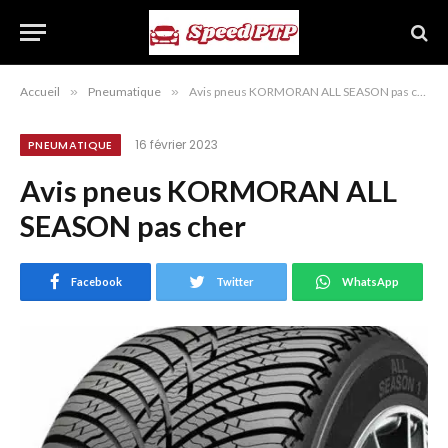
Accueil
»
Pneumatique
»
Avis pneus KORMORAN ALL SEASON pas cher
16 février 2023
PNEUMATIQUE
Avis pneus KORMORAN ALL
SEASON pas cher
Facebook
Twitter
WhatsApp