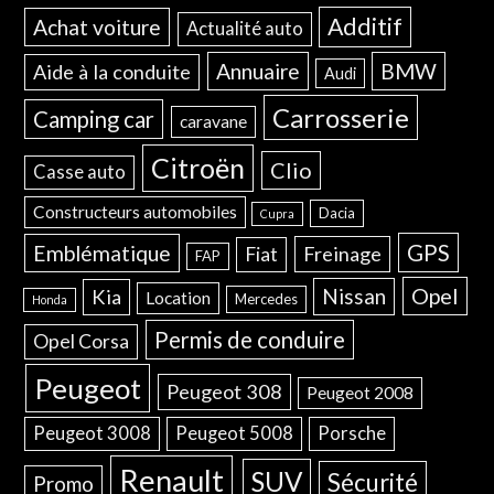
Additif
Achat voiture
Actualité auto
Annuaire
BMW
Aide à la conduite
Audi
Carrosserie
Camping car
caravane
Citroën
Clio
Casse auto
Constructeurs automobiles
Dacia
Cupra
GPS
Emblématique
Freinage
Fiat
FAP
Opel
Nissan
Kia
Location
Mercedes
Honda
Permis de conduire
Opel Corsa
Peugeot
Peugeot 308
Peugeot 2008
Peugeot 3008
Peugeot 5008
Porsche
Renault
SUV
Sécurité
Promo