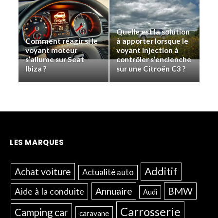
Quelle est la solution
Comment réagir si le
à apporter lorsque le
voyant moteur
voyant injection à
s’allume sur Seat
contrôler s’enclenche
Ibiza ?
sur une Citroën C3 ?
LES MARQUES
Additif
Achat voiture
Actualité auto
Annuaire
BMW
Aide à la conduite
Audi
Carrosserie
Camping car
caravane