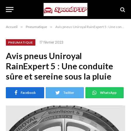
Accueil
»
Pneumatique
»
Avis pneus Uniroyal RainExpert 5 : Une conduite sûre et sereine sous la pluie
17 février 2023
PNEUMATIQUE
Avis pneus Uniroyal
RainExpert 5 : Une conduite
sûre et sereine sous la pluie
Facebook
Twitter
WhatsApp