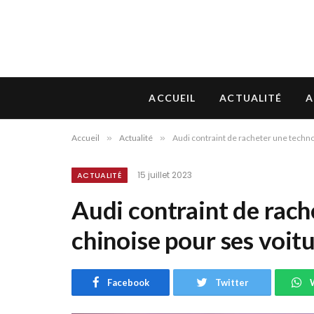
ACCUEIL
ACTUALITÉ
A
Accueil
»
Actualité
»
Audi contraint de racheter une techno
15 juillet 2023
ACTUALITÉ
Audi contraint de rach
chinoise pour ses voitu
Facebook
Twitter