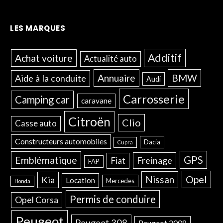
LES MARQUES
Additif
Achat voiture
Actualité auto
Annuaire
BMW
Aide à la conduite
Audi
Carrosserie
Camping car
caravane
Citroën
Clio
Casse auto
Constructeurs automobiles
Dacia
Cupra
GPS
Emblématique
Freinage
Fiat
FAP
Opel
Nissan
Kia
Location
Mercedes
Honda
Permis de conduire
Opel Corsa
Peugeot
Peugeot 308