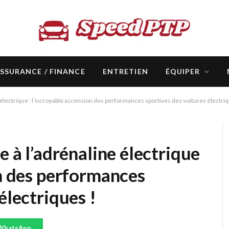
SSURANCE / FINANCE
ENTRETIEN
ÉQUIPER
e électrique : l’incroyable ascension des performances sportives des voitures électriq
e à l’adrénaline électrique
on des performances
électriques !
WhatsApp