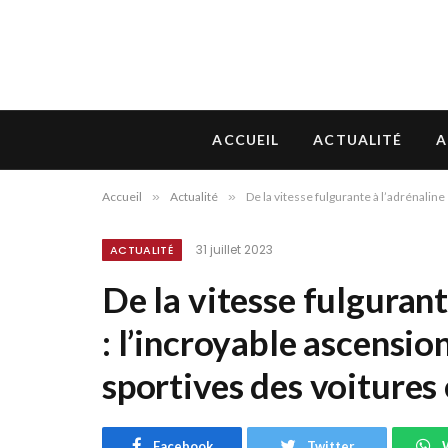
ACCUEIL
ACTUALITÉ
A
Accueil
»
Actualité
»
De la vitesse fulgurante à l’adrénalin
31 juillet 2023
ACTUALITÉ
De la vitesse fulgurant
: l’incroyable ascensi
sportives des voitures 
Facebook
Twitter