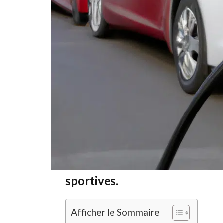
De la vitesse fulgurante à l’adrénaline électriq
ont connu une incroyable ascension. Longtemp
homologues à combustion interne, les voitures
avec des performances qui défient toutes atte
l’amélioration des batteries, ces bolides verts
termes de vitesse, d’accélération et d’enduranc
Les voitures électriques : u
sportives.
Afficher le Sommaire