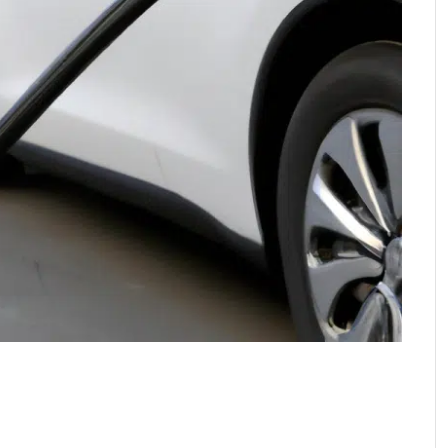
ue, les performances sportives des voitures électriques
s considérées comme moins puissantes que leurs
 électriques se sont imposées sur la scène automobile
ntes. Grâce aux avancées technologiques et à
 rivalisent désormais avec les voitures thermiques en
e.
ne nouvelle ère de performances