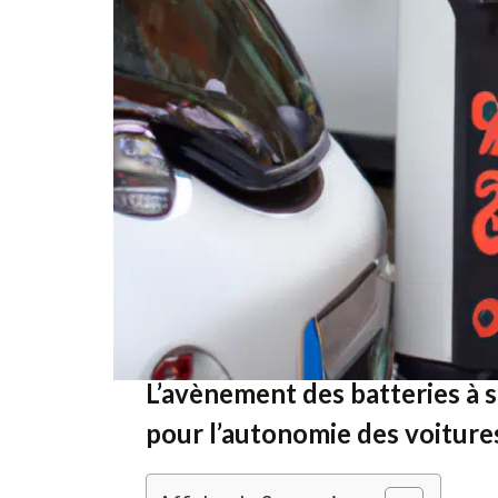
Les voitures électriques du futur sont sur le po
innovations technologiques prometteuses. De 
allant de l’amélioration des performances des bat
les véhicules. Ces développements permettront 
réduire leur temps de recharge et d’améliorer le
électriques du futur pourraient également être 
conduite autonome et la connectivité IoT.
L’avènement des batteries à 
pour l’autonomie des voitures