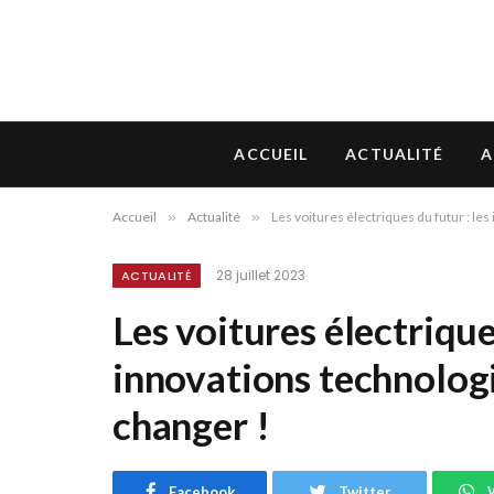
ACCUEIL
ACTUALITÉ
A
Accueil
»
Actualité
»
Les voitures électriques du futur : le
28 juillet 2023
ACTUALITÉ
Les voitures électrique
innovations technolog
changer !
Facebook
Twitter