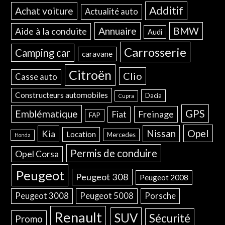
Additif
Achat voiture
Actualité auto
Annuaire
BMW
Aide à la conduite
Audi
Carrosserie
Camping car
caravane
Citroën
Clio
Casse auto
Constructeurs automobiles
Dacia
Cupra
GPS
Emblématique
Freinage
Fiat
FAP
Opel
Nissan
Kia
Location
Mercedes
Honda
Permis de conduire
Opel Corsa
Peugeot
Peugeot 308
Peugeot 2008
Peugeot 3008
Peugeot 5008
Porsche
Renault
SUV
Sécurité
Promo