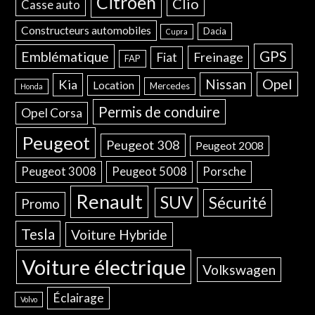
Citroën
Clio
Casse auto
Constructeurs automobiles
Dacia
Cupra
GPS
Emblématique
Freinage
Fiat
FAP
Opel
Nissan
Kia
Location
Mercedes
Honda
Permis de conduire
Opel Corsa
Peugeot
Peugeot 308
Peugeot 2008
Peugeot 3008
Peugeot 5008
Porsche
Renault
SUV
Sécurité
Promo
Tesla
Voiture Hybride
Voiture électrique
Volkswagen
Éclairage
Volvo