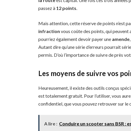
la route
est capital. Une fois ces trois années 
passez à
12 points
.
Mais attention, cette réserve de points n’est pa
infraction
vous coûte des points, qui peuvent al
pourriez également devoir payer une
amende
Autant dire qu’une série d’erreurs pourrait sér
permis. D’où l’importance de suivre de près vot
Les moyens de suivre vos poi
Heureusement, il existe des outils conçus spéc
est totalement gratuit. Pour l’utiliser, vous au
confidentiel, que vous pouvez retrouver sur le 
A lire :
Conduire un scooter sans BSR : es