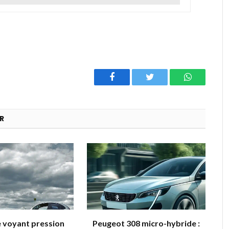
Facebook
Twitter
WhatsAp
R
e voyant pression
Peugeot 308 micro-hybride :