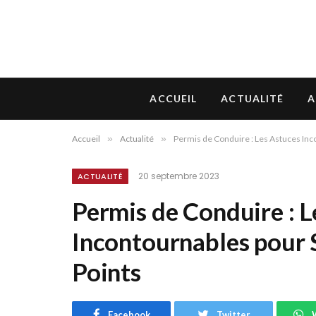
ACCUEIL
ACTUALITÉ
A
Accueil
»
Actualité
»
Permis de Conduire : Les Astuces Inco
20 septembre 2023
ACTUALITÉ
Permis de Conduire : L
Incontournables pour S
Points
Facebook
Twitter