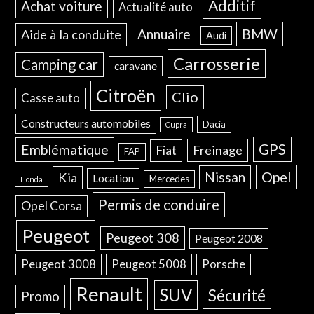
Additif
Achat voiture
Actualité auto
Annuaire
BMW
Aide à la conduite
Audi
Carrosserie
Camping car
caravane
Citroën
Clio
Casse auto
Constructeurs automobiles
Dacia
Cupra
GPS
Emblématique
Freinage
Fiat
FAP
Opel
Nissan
Kia
Location
Mercedes
Honda
Permis de conduire
Opel Corsa
Peugeot
Peugeot 308
Peugeot 2008
Peugeot 3008
Peugeot 5008
Porsche
Renault
SUV
Sécurité
Promo