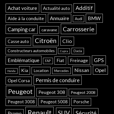
Additif
Achat voiture
Actualité auto
Annuaire
BMW
Aide à la conduite
Audi
Carrosserie
Camping car
caravane
Citroën
Clio
Casse auto
Constructeurs automobiles
Dacia
Cupra
GPS
Emblématique
Freinage
Fiat
FAP
Opel
Nissan
Kia
Location
Mercedes
Honda
Permis de conduire
Opel Corsa
Peugeot
Peugeot 308
Peugeot 2008
Peugeot 3008
Peugeot 5008
Porsche
Renault
SUV
Sécurité
Promo