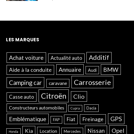
LES MARQUES
Additif
Achat voiture
Actualité auto
Annuaire
BMW
Aide à la conduite
Audi
Carrosserie
Camping car
caravane
Citroën
Clio
Casse auto
Constructeurs automobiles
Dacia
Cupra
GPS
Emblématique
Freinage
Fiat
FAP
Opel
Nissan
Kia
Location
Mercedes
Honda