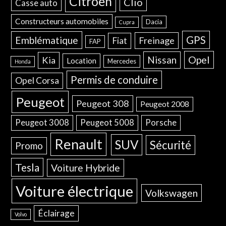
Citroën
Clio
Casse auto
Constructeurs automobiles
Dacia
Cupra
GPS
Emblématique
Freinage
Fiat
FAP
Opel
Nissan
Kia
Location
Mercedes
Honda
Permis de conduire
Opel Corsa
Peugeot
Peugeot 308
Peugeot 2008
Peugeot 3008
Peugeot 5008
Porsche
Renault
SUV
Sécurité
Promo
Tesla
Voiture Hybride
Voiture électrique
Volkswagen
Éclairage
Volvo