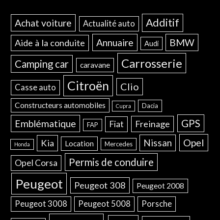
Additif
Achat voiture
Actualité auto
Annuaire
BMW
Aide à la conduite
Audi
Carrosserie
Camping car
caravane
Citroën
Clio
Casse auto
Constructeurs automobiles
Dacia
Cupra
GPS
Emblématique
Freinage
Fiat
FAP
Opel
Nissan
Kia
Location
Mercedes
Honda
Permis de conduire
Opel Corsa
Peugeot
Peugeot 308
Peugeot 2008
Peugeot 3008
Peugeot 5008
Porsche