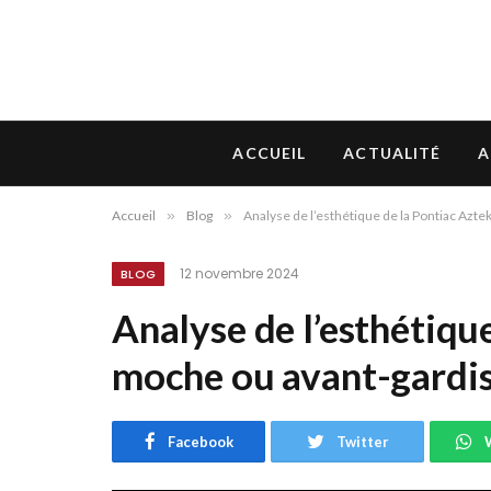
ACCUEIL
ACTUALITÉ
A
Accueil
»
Blog
»
Analyse de l’esthétique de la Pontiac Azte
12 novembre 2024
BLOG
Analyse de l’esthétique
moche ou avant-gardis
Facebook
Twitter