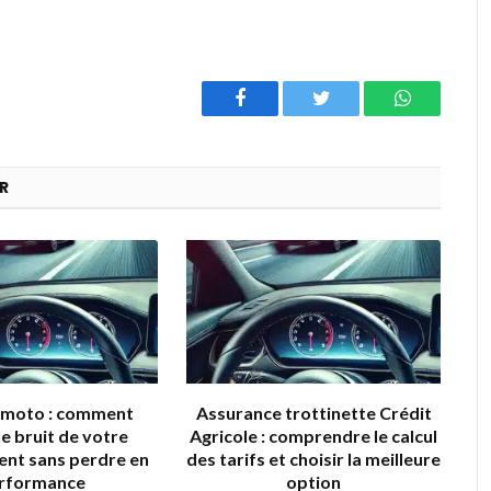
Facebook
Twitter
WhatsAp
R
r moto : comment
Assurance trottinette Crédit
le bruit de votre
Agricole : comprendre le calcul
nt sans perdre en
des tarifs et choisir la meilleure
rformance
option