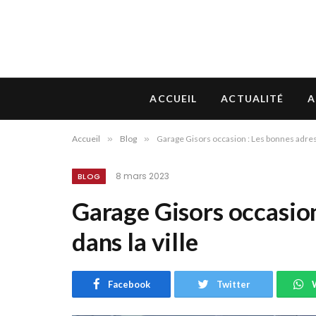
ACCUEIL
ACTUALITÉ
A
Accueil
»
Blog
»
Garage Gisors occasion : Les bonnes adress
8 mars 2023
BLOG
Garage Gisors occasion
dans la ville
Facebook
Twitter