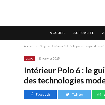
ACCUEIL
ACTUALITÉ
A
Accueil
»
Blog
»
Intérieur Polo 6 : le guide complet du con
23 janvier 2025
BLOG
Intérieur Polo 6 : le g
des technologies mod
Facebook
Twitter