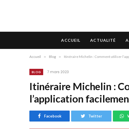
ACCUEIL
ACTUALITÉ
A
Accueil
»
Blog
»
Itinéraire Michelin : Comment utiliser l’app
7 mars 2023
BLOG
Itinéraire Michelin : 
l’application facilemen
Facebook
Twitter