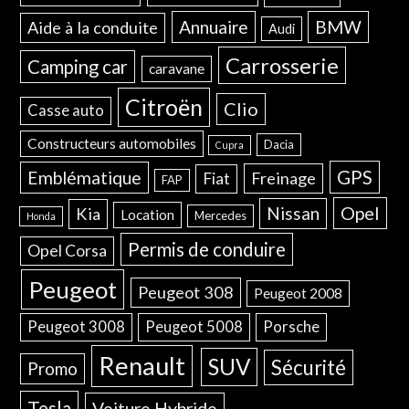
Annuaire
BMW
Aide à la conduite
Audi
Carrosserie
Camping car
caravane
Citroën
Clio
Casse auto
Constructeurs automobiles
Dacia
Cupra
GPS
Emblématique
Freinage
Fiat
FAP
Opel
Nissan
Kia
Location
Mercedes
Honda
Permis de conduire
Opel Corsa
Peugeot
Peugeot 308
Peugeot 2008
Peugeot 3008
Peugeot 5008
Porsche
Renault
SUV
Sécurité
Promo
Tesla
Voiture Hybride