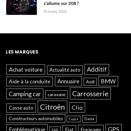
s’allume sur 308 ?
13 mars 2023
LES MARQUES
Additif
Achat voiture
Actualité auto
Annuaire
BMW
Aide à la conduite
Audi
Carrosserie
Camping car
caravane
Citroën
Clio
Casse auto
Constructeurs automobiles
Dacia
Cupra
GPS
Emblématique
Freinage
Fiat
FAP