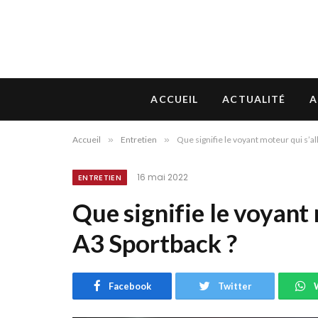
ACCUEIL
ACTUALITÉ
A
Accueil
»
Entretien
»
Que signifie le voyant moteur qui s’a
16 mai 2022
ENTRETIEN
Que signifie le voyant
A3 Sportback ?
Facebook
Twitter