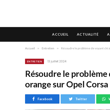
ACCUEIL
ACTUALITÉ
A
Accueil
»
Entretien
»
Résoudre le problème de voyant clé 
13 juillet 2024
ENTRETIEN
Résoudre le problème 
orange sur Opel Corsa
Facebook
Twitter