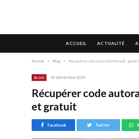
ACCUEIL
ACTUALITÉ
A
Accueil
»
Blog
»
Récupérer code autoradio Renault : guide r
16 décembre 2024
BLOG
Récupérer code autorad
et gratuit
Facebook
Twitter