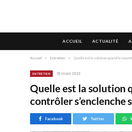
ACCUEIL
ACTUALITÉ
A
Accueil
»
Entretien
»
Quelle est la solution quand le voyant
18 mars 2023
ENTRETIEN
Quelle est la solution 
contrôler s’enclenche s
Facebook
Twitter