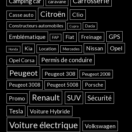
Carrosserie
Camping car
caravane
Citroën
Clio
Casse auto
Constructeurs automobiles
Dacia
Cupra
GPS
Emblématique
Freinage
Fiat
FAP
Opel
Nissan
Kia
Location
Mercedes
Honda
Permis de conduire
Opel Corsa
Peugeot
Peugeot 308
Peugeot 2008
Peugeot 3008
Peugeot 5008
Porsche
Renault
SUV
Sécurité
Promo
Tesla
Voiture Hybride
Voiture électrique
Volkswagen