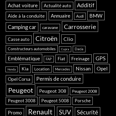
Additif
Achat voiture
Actualité auto
Annuaire
BMW
Aide à la conduite
Audi
Carrosserie
Camping car
caravane
Citroën
Clio
Casse auto
Constructeurs automobiles
Dacia
Cupra
GPS
Emblématique
Freinage
Fiat
FAP
Opel
Nissan
Kia
Location
Mercedes
Honda
Permis de conduire
Opel Corsa
Peugeot
Peugeot 308
Peugeot 2008
Peugeot 3008
Peugeot 5008
Porsche
Renault
SUV
Sécurité
Promo