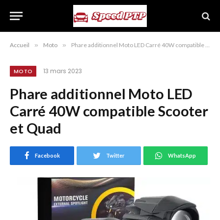
Accueil
»
Moto
»
Phare additionnel Moto LED Carré 40W compatible Scooter et Quad
13 mars 2023
MOTO
Phare additionnel Moto LED
Carré 40W compatible Scooter
et Quad
Facebook
Twitter
WhatsApp