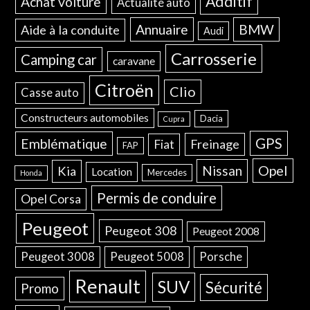
Additif
Achat voiture
Actualité auto
Annuaire
BMW
Aide à la conduite
Audi
Carrosserie
Camping car
caravane
Citroën
Clio
Casse auto
Constructeurs automobiles
Dacia
Cupra
GPS
Emblématique
Freinage
Fiat
FAP
Opel
Nissan
Kia
Location
Mercedes
Honda
Permis de conduire
Opel Corsa
Peugeot
Peugeot 308
Peugeot 2008
Peugeot 3008
Peugeot 5008
Porsche
Renault
SUV
Sécurité
Promo