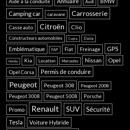
Annuaire
BMW
Aide à la conduite
Audi
Carrosserie
Camping car
caravane
Citroën
Clio
Casse auto
Constructeurs automobiles
Dacia
Cupra
GPS
Emblématique
Freinage
Fiat
FAP
Opel
Nissan
Kia
Location
Mercedes
Honda
Permis de conduire
Opel Corsa
Peugeot
Peugeot 308
Peugeot 2008
Peugeot 3008
Peugeot 5008
Porsche
Renault
SUV
Sécurité
Promo
Tesla
Voiture Hybride