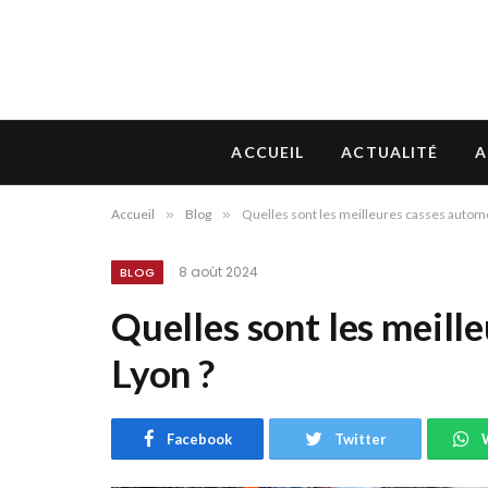
ACCUEIL
ACTUALITÉ
A
Accueil
»
Blog
»
Quelles sont les meilleures casses automo
8 août 2024
BLOG
Quelles sont les meill
Lyon ?
Facebook
Twitter