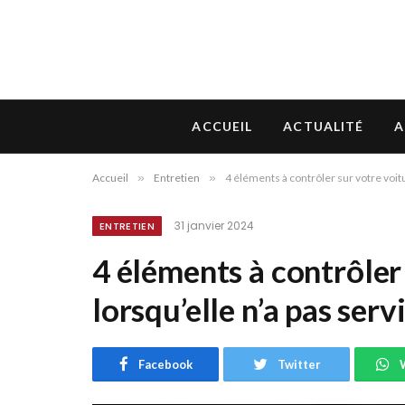
ACCUEIL
ACTUALITÉ
A
Accueil
»
Entretien
»
4 éléments à contrôler sur votre voit
31 janvier 2024
ENTRETIEN
4 éléments à contrôler
lorsqu’elle n’a pas ser
Facebook
Twitter