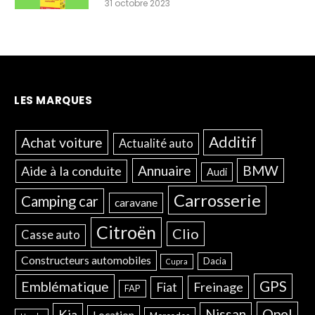
31 octobre 2023
LES MARQUES
Additif
Achat voiture
Actualité auto
Annuaire
BMW
Aide à la conduite
Audi
Carrosserie
Camping car
caravane
Citroën
Clio
Casse auto
Constructeurs automobiles
Dacia
Cupra
GPS
Emblématique
Freinage
Fiat
FAP
Opel
Nissan
Kia