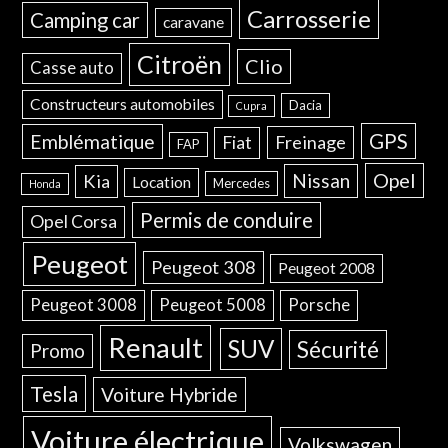
Carrosserie
Camping car
caravane
Citroën
Clio
Casse auto
Constructeurs automobiles
Dacia
Cupra
GPS
Emblématique
Freinage
Fiat
FAP
Opel
Nissan
Kia
Location
Mercedes
Honda
Permis de conduire
Opel Corsa
Peugeot
Peugeot 308
Peugeot 2008
Peugeot 3008
Peugeot 5008
Porsche
Renault
SUV
Sécurité
Promo
Tesla
Voiture Hybride
Voiture électrique
Volkswagen