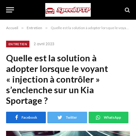
Accueil
»
Entretien
»
Quelle est la solution à adopter lorsque le voyant « injection à contrôler » s’enclenche sur un Kia Sportage ?
2 avril 2023
ENTRETIEN
Quelle est la solution à
adopter lorsque le voyant
« injection à contrôler »
s’enclenche sur un Kia
Sportage ?
Facebook
Twitter
WhatsApp