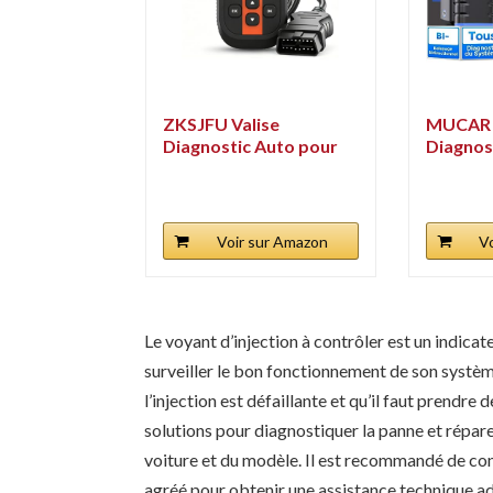
ZKSJFU Valise
MUCAR 
Diagnostic Auto pour
Diagnos
Citroen...
Mise à Jo
Voir sur Amazon
V
Le voyant d’injection à contrôler est un indicat
surveiller le bon fonctionnement de son système 
l’injection est défaillante et qu’il faut prend
solutions pour diagnostiquer la panne et répare
voiture et du modèle. Il est recommandé de con
agréé pour obtenir une assistance technique ad