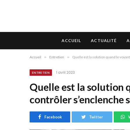
ACCUEIL
ACTUALITÉ
A
Accueil
»
Entretien
»
Quelle est la solution quand le voyant
1 avril 2023
ENTRETIEN
Quelle est la solution 
contrôler s’enclenche 
Facebook
Twitter