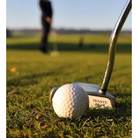
Lorsque le voyant d’injection à contrôler s’allume sur une
Golf 4, il est important de prendre des mesures afin de
déterminer la cause du problème et trouver la meilleure
solution pour remédier à la situation. En effet, si le voyant
d’injection à contrôler reste allumé pendant trop longtemps,
cela peut causer des dégâts importants et entraîner une
augmentation des frais de réparation. Dans cet article, nous