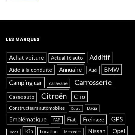
LES MARQUES
Additif
Achat voiture
Actualité auto
Annuaire
BMW
Aide à la conduite
Audi
Carrosserie
Camping car
caravane
Citroën
Clio
Casse auto
Constructeurs automobiles
Dacia
Cupra
GPS
Emblématique
Freinage
Fiat
FAP
Opel
Nissan
Kia
Location
Mercedes
Honda