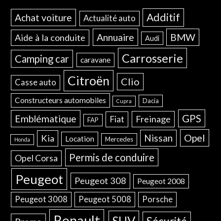
Additif
Achat voiture
Actualité auto
Annuaire
BMW
Aide à la conduite
Audi
Carrosserie
Camping car
caravane
Citroën
Clio
Casse auto
Constructeurs automobiles
Dacia
Cupra
GPS
Emblématique
Freinage
Fiat
FAP
Opel
Nissan
Kia
Location
Mercedes
Honda
Permis de conduire
Opel Corsa
Peugeot
Peugeot 308
Peugeot 2008
Peugeot 3008
Peugeot 5008
Porsche
Renault
SUV