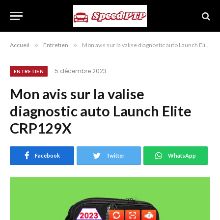
Accueil
»
Entretien
»
Mon avis sur la valise diagnostic auto Launch Elite CRP129X
5 décembre 2023
ENTRETIEN
Mon avis sur la valise
diagnostic auto Launch Elite
CRP129X
Facebook
Twitter
WhatsApp