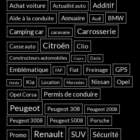
Additif
Achat voiture
Actualité auto
Annuaire
BMW
Aide à la conduite
Audi
Carrosserie
Camping car
caravane
Citroën
Clio
Casse auto
Constructeurs automobiles
Dacia
Cupra
GPS
Emblématique
Freinage
Fiat
FAP
Opel
Nissan
Kia
Location
Mercedes
Honda
Permis de conduire
Opel Corsa
Peugeot
Peugeot 308
Peugeot 2008
Peugeot 3008
Peugeot 5008
Porsche
Renault
SUV
Sécurité
Promo