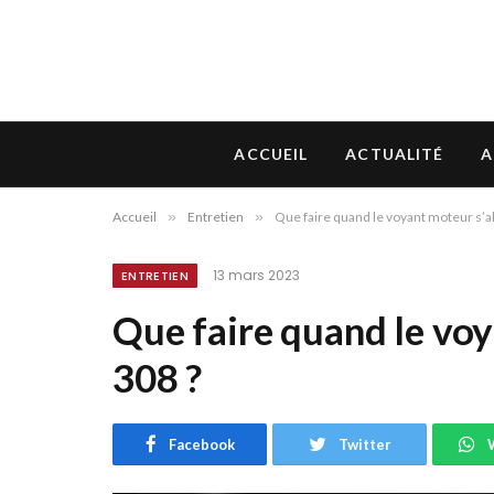
ACCUEIL
ACTUALITÉ
A
Accueil
»
Entretien
»
Que faire quand le voyant moteur s’a
13 mars 2023
ENTRETIEN
Que faire quand le voy
308 ?
Facebook
Twitter