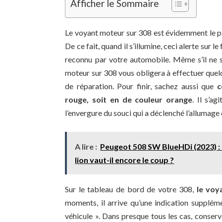
Afficher le Sommaire
Le voyant moteur sur 308 est évidemment le plus
De ce fait, quand il s’illumine, ceci alerte sur 
reconnu par votre automobile. Même s’il ne se
moteur sur 308 vous obligera à effectuer quel
de réparation. Pour finir, sachez aussi que
c
rouge, soit en de couleur orange
. Il s’a
l’envergure du souci qui a déclenché l’allumag
A lire :
Peugeot 508 SW BlueHDi (2023) : 
lion vaut-il encore le coup ?
Sur le tableau de bord de votre 308,
le voy
moments, il arrive qu’une indication suppléme
véhicule ». Dans presque tous les cas, conser