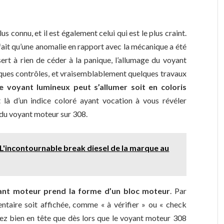
 connu, et il est également celui qui est le plus craint.
le fait qu’une anomalie en rapport avec la mécanique a été
rt à rien de céder à la panique, l’allumage du voyant
ques contrôles, et vraisemblablement quelques travaux
e voyant lumineux peut s’allumer soit en coloris
git là d’un indice coloré ayant vocation à vous révéler
e du voyant moteur sur 308.
L'incontournable break diesel de la marque au
ant moteur prend la forme d’un bloc moteur
. Par
ntaire soit affichée, comme « à vérifier » ou « check
vez bien en tête que dès lors que le voyant moteur 308