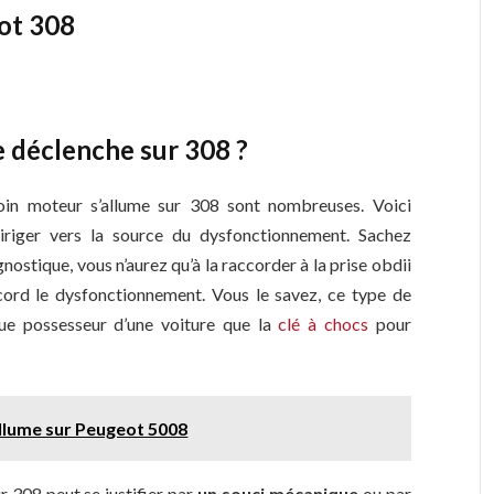
eot 308
 déclenche sur 308 ?
moin moteur s’allume sur 308 sont nombreuses. Voici
iriger vers la source du dysfonctionnement. Sachez
nostique, vous n’aurez qu’à la raccorder à la prise obdii
cord le dysfonctionnement. Vous le savez, ce type de
que possesseur d’une voiture que la
clé à chocs
pour
allume sur Peugeot 5008
r 308 peut se justifier par
un souci mécanique
ou par